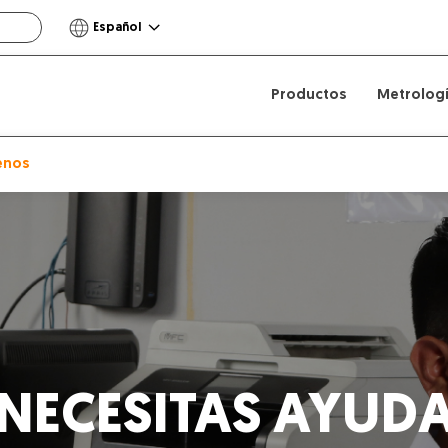
Español
Productos
Metrolog
enos
NECESITAS AYUD