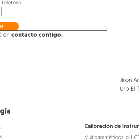
Teléfono
ar
á en
contacto
contigo
.
Jirón A
Urb El 
gía
Calibración de Instru
s
s
Multiparamétricos (pH, C