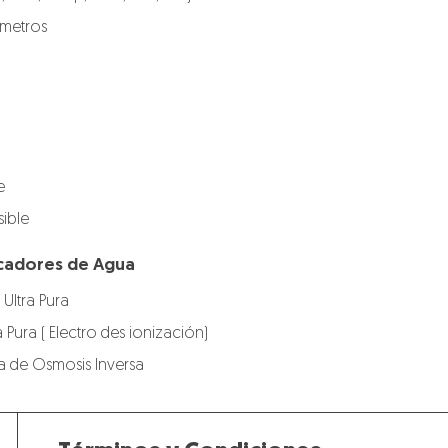
ímetros
e
ible
ficadores de Agua
 Ultra Pura
a Pura ( Electro des ionización)
gua de Osmosis Inversa