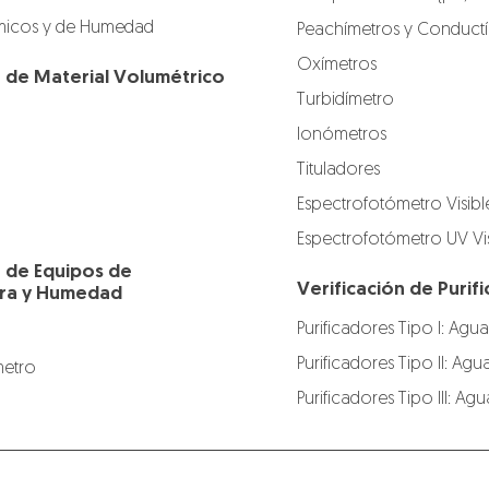
icos y de Humedad
Peachímetros y Conduct
Oxímetros
n de Material Volumétrico
Turbidímetro
Ionómetros
Tituladores
Espectrofotómetro Visibl
Espectrofotómetro UV Vis
n de Equipos de
Verificación de Puri
ra y Humedad
Purificadores Tipo I: Agua
Purificadores Tipo II: Agu
etro
Purificadores Tipo III: A