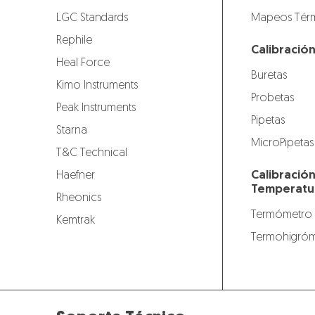
LGC Standards
Mapeos Térm
Rephile
Calibració
Heal Force
Buretas
Kimo Instruments
Probetas
Peak Instruments
Pipetas
Starna
MicroPipetas
T&C Technical
Calibració
Haefner
Temperatu
Rheonics
Termómetro
Kemtrak
Termohigróm