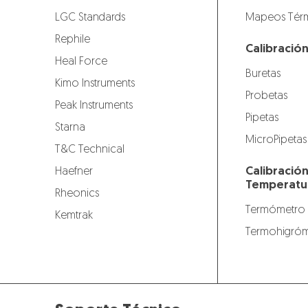
LGC Standards
Mapeos Térm
Rephile
Calibració
Heal Force
Buretas
Kimo Instruments
Probetas
Peak Instruments
Pipetas
Starna
MicroPipetas
T&C Technical
Calibració
Haefner
Temperatu
Rheonics
Termómetro
Kemtrak
Termohigróm