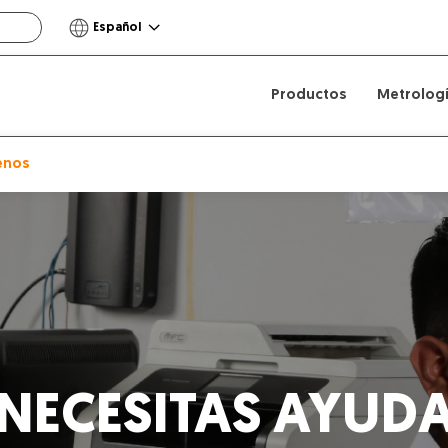
Español
Productos
Metrolog
enos
NECESITAS AYUD