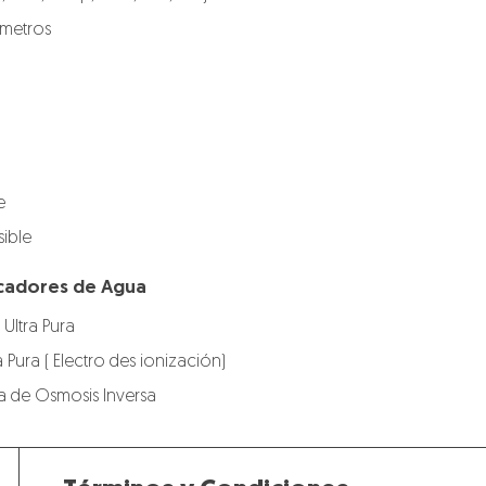
ímetros
e
ible
ficadores de Agua
 Ultra Pura
a Pura ( Electro des ionización)
gua de Osmosis Inversa