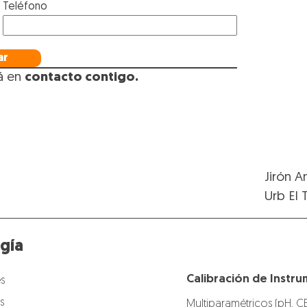
Teléfono
ar
á en
contacto
contigo
.
Jirón A
Urb El 
gía
Calibración de Instru
s
s
Multiparamétricos (pH, C