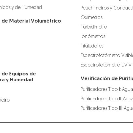
icos y de Humedad
Peachímetros y Conduct
Oxímetros
n de Material Volumétrico
Turbidímetro
Ionómetros
Tituladores
Espectrofotómetro Visibl
Espectrofotómetro UV Vis
n de Equipos de
Verificación de Puri
ra y Humedad
Purificadores Tipo I: Agua
Purificadores Tipo II: Agu
etro
Purificadores Tipo III: A