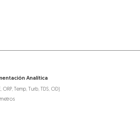
mentación Analítica
E, ORP, Temp, Turb, TDS, OD)
ímetros