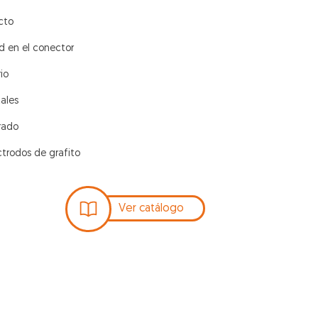
cto
d en el conector
io
ales
rado
trodos de grafito
Ver catálogo