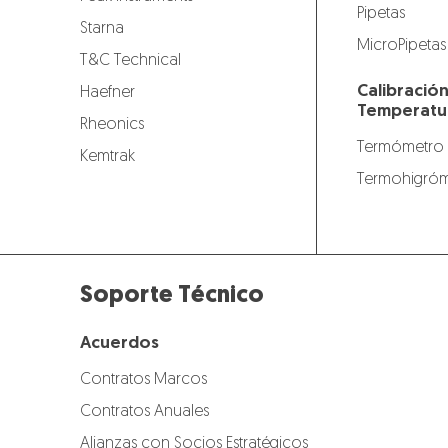
Pipetas
Starna
MicroPipetas
T&C Technical
Calibració
Haefner
Temperatu
Rheonics
Termómetro
Kemtrak
Termohigróm
Soporte Técnico
Acuerdos
Contratos Marcos
Contratos Anuales
Alianzas con Socios Estratégicos