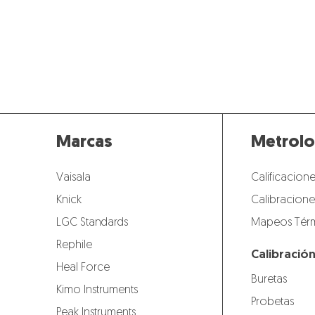
Marcas
Metrolo
Vaisala
Calificacione
Knick
Calibracione
LGC Standards
Mapeos Térm
Rephile
Calibració
Heal Force
Buretas
Kimo Instruments
Probetas
Peak Instruments