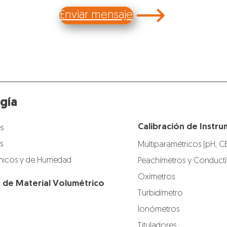
Enviar mensaje
gía
Calibración de Instru
s
s
Multiparamétricos (pH, C
icos y de Humedad
Peachímetros y Conduct
Oxímetros
n de Material Volumétrico
Turbidímetro
Ionómetros
Tituladores