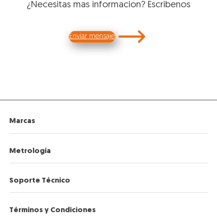
¿Necesitas mas informacion? Escribenos
Enviar mensaje
Marcas
Vaisala
Metrología
Knick
LGC Standards
Calificaciones
Soporte Técnico
Rephile
Calibraciones
Heal Force
Mapeos Térmicos y de Humedad
Acuerdos
Términos y Condiciones
Kimo Instruments