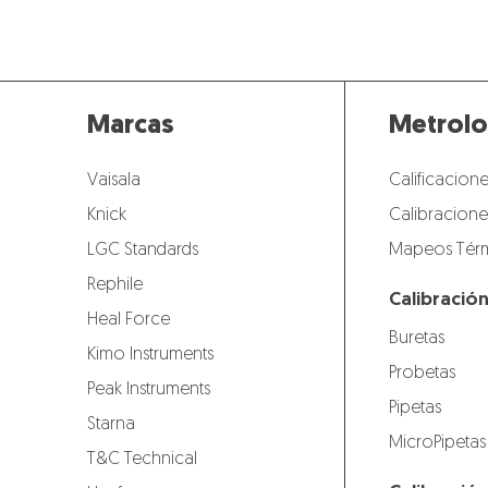
Marcas
Metrolo
Vaisala
Calificacione
Knick
Calibracione
LGC Standards
Mapeos Térm
Rephile
Calibració
Heal Force
Buretas
Kimo Instruments
Probetas
Peak Instruments
Pipetas
Starna
MicroPipetas
T&C Technical