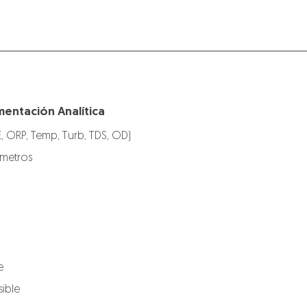
mentación Analítica
E, ORP, Temp, Turb, TDS, OD)
ímetros
e
ible