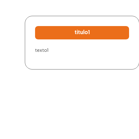
titulo1
texto1