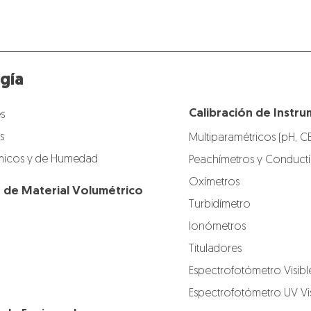
gía
Calibración de Instru
s
s
Multiparamétricos (pH, C
icos y de Humedad
Peachímetros y Conduct
Oxímetros
n de Material Volumétrico
Turbidímetro
Ionómetros
Tituladores
Espectrofotómetro Visibl
Espectrofotómetro UV Vis