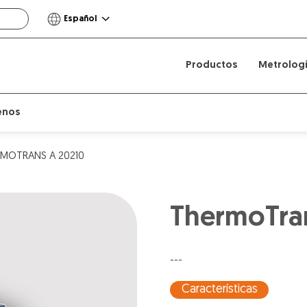
Español
Productos
Metrolog
enos
RMOTRANS A 20210
ThermoTra
---
Características