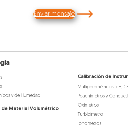
Enviar mensaje
gía
Calibración de Instru
s
s
Multiparamétricos (pH, C
icos y de Humedad
Peachímetros y Conduct
Oxímetros
n de Material Volumétrico
Turbidímetro
Ionómetros