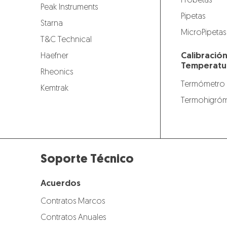
Probetas
Peak Instruments
Pipetas
Starna
MicroPipetas
T&C Technical
Calibració
Haefner
Temperatu
Rheonics
Termómetro
Kemtrak
Termohigróm
Soporte Técnico
Acuerdos
Contratos Marcos
Contratos Anuales