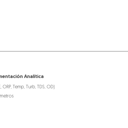
mentación Analítica
E, ORP, Temp, Turb, TDS, OD)
ímetros